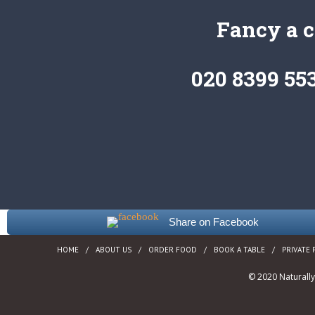
Fancy a c
020 8399 553
Share on Facebook
HOME
ABOUT US
ORDER FOOD
BOOK A TABLE
PRIVATE 
© 2020 Naturall