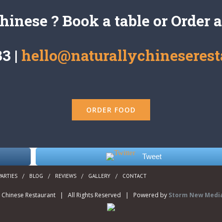
hinese ? Book a table or Order 
3 |
hello@naturallychineserest
ORDER FOOD
Tweet
PARTIES
BLOG
REVIEWS
GALLERY
CONTACT
y Chinese Restaurant | All Rights Reserved | Powered by
Storm New Media