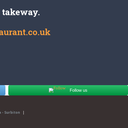
a takeway.
aurant.co.uk
Follow us
 - Surbiton
|