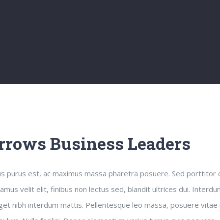
rows Business Leaders
us purus est, ac maximus massa pharetra posuere. Sed porttito
us velit elit, finibus non lectus sed, blandit ultrices dui. Inter
et nibh interdum mattis. Pellentesque leo massa, posuere vitae maur