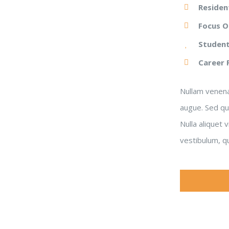
Residen
Focus O
Student
Career 
Nullam venenat
augue. Sed qui
Nulla aliquet 
vestibulum, qu