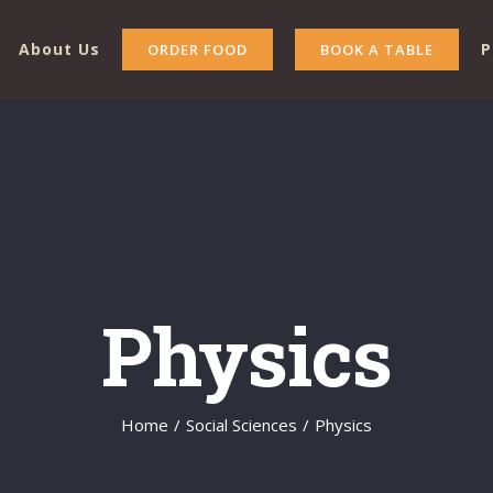
About Us
P
ORDER FOOD
BOOK A TABLE
Physics
Home
/
Social Sciences
/
Physics