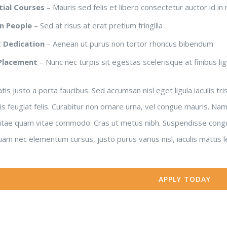
tial Courses
– Mauris sed felis et libero consectetur auctor id in n
n People
– Sed at risus at erat pretium fringilla
 Dedication
– Aenean ut purus non tortor rhoncus bibendum
Placement
– Nunc nec turpis sit egestas scelerisque at finibus lig
is justo a porta faucibus. Sed accumsan nisl eget ligula iaculis t
s feugiat felis. Curabitur non ornare urna, vel congue mauris. Nam 
vitae quam vitae commodo. Cras ut metus nibh. Suspendisse congue 
am nec elementum cursus, justo purus varius nisl, iaculis mattis 
APPLY TODAY