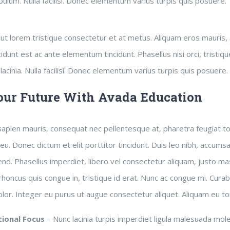
bulum. Nulla facilisi. Donec elementum varius turpis quis posuere.
 ut lorem tristique consectetur et at metus. Aliquam eros mauris,
idunt est ac ante elementum tincidunt. Phasellus nisi orci, tristique
lacinia. Nulla facilisi. Donec elementum varius turpis quis posuere.
our Future With Avada Education
pien mauris, consequat nec pellentesque at, pharetra feugiat tort
eu. Donec dictum et elit porttitor tincidunt. Duis leo nibh, accumsan
end. Phasellus imperdiet, libero vel consectetur aliquam, justo mass
honcus quis congue in, tristique id erat. Nunc ac congue mi. Curabi
olor. Integer eu purus ut augue consectetur aliquet. Aliquam eu t
tional Focus
– Nunc lacinia turpis imperdiet ligula malesuada mol