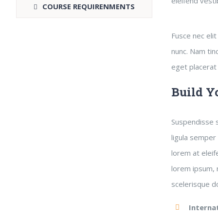
eleifend vesti
COURSE REQUIRENMENTS
Fusce nec elit
nunc. Nam tinc
eget placerat 
Build Y
Suspendisse sa
ligula semper 
lorem at eleif
lorem ipsum, r
scelerisque d
Interna